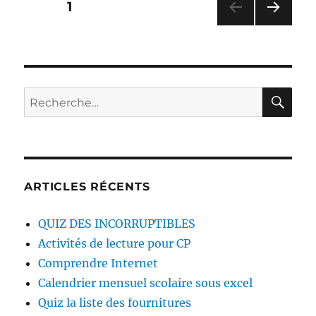
Pagination
PAGE
1
fournitures
PAG
des
E
SUIV
publications
ANT
E
RE
Recherche
pour :
ARTICLES RÉCENTS
QUIZ DES INCORRUPTIBLES
Activités de lecture pour CP
Comprendre Internet
Calendrier mensuel scolaire sous excel
Quiz la liste des fournitures