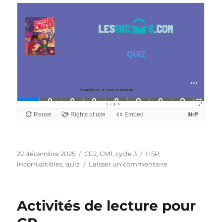
Publié
Catégories
Étiquettes
22 décembre 2025
CE2
,
CM1
,
cycle 3
H5P
,
le
sur
incorruptibles
,
quiz
Laisser un commentaire
QUIZ
DES
INCORRUPTIBLE
Activités de lecture pour