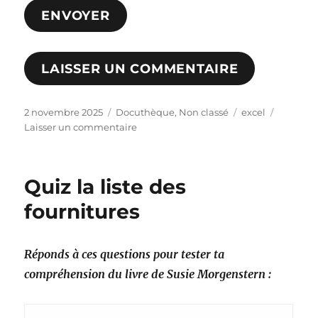
ENVOYER
LAISSER UN COMMENTAIRE
Publié
Catégories
Étiquettes
2 novembre 2025
Docuthèque
,
Non classé
excel
le
sur
Laisser un commentaire
Calendrier
mensuel
scolaire
Quiz la liste des
sous
excel
fournitures
Réponds à ces questions pour tester ta
compréhension du livre de Susie Morgenstern :