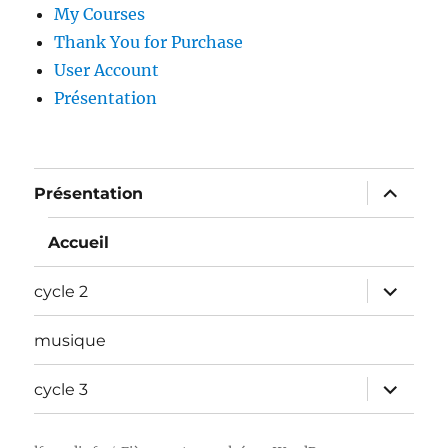
My Courses
Thank You for Purchase
User Account
Présentation
ouvrir
Présentation
le
sous-
menu
Accueil
ouvrir
cycle 2
le
sous-
menu
musique
ouvrir
cycle 3
le
sous-
menu