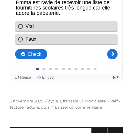
Publié
Catégories
Étiquettes
2 novembre 2025
cycle 3
,
français C3
,
Non classé
défi-
le
sur
lecture
,
lecture
,
quiz
Laisser un commentaire
Quiz
la
liste
des