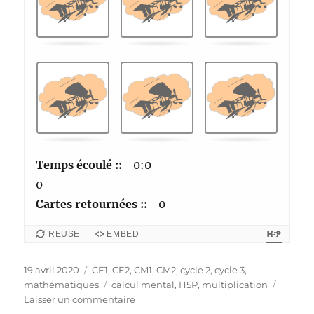
.
o
T
n
r
d
o
e
u
n
v
t
e
.
r
l
Temps écoulé ::
0:0
e
0
s
Cartes retournées ::
0
c
REUSE
EMBED
a
r
Publié
Catégories
19 avril 2020
CE1
,
CE2
,
CM1
,
CM2
,
cycle 2
,
cycle 3
,
t
le
Étiquettes
mathématiques
calcul mental
,
H5P
,
multiplication
e
sur
Laisser un commentaire
Mémory-