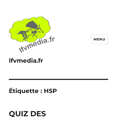
MENU
lfvmedia.fr
Étiquette :
H5P
QUIZ DES