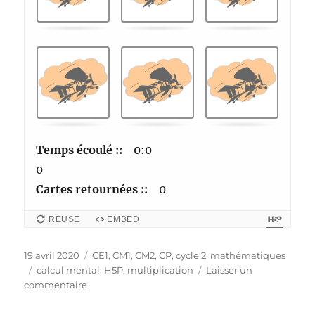
T
n
r
d
o
e
u
n
v
t
e
.
r
l
Temps écoulé ::
0:0
e
0
s
Cartes retournées ::
0
c
REUSE
EMBED
a
r
Publié
Catégories
19 avril 2020
CE1
,
CM1
,
CM2
,
CP
,
cycle 2
,
mathématiques
t
le
Étiquettes
calcul mental
,
H5P
,
multiplication
Laisser un
e
sur
commentaire
Mémory-
s
table