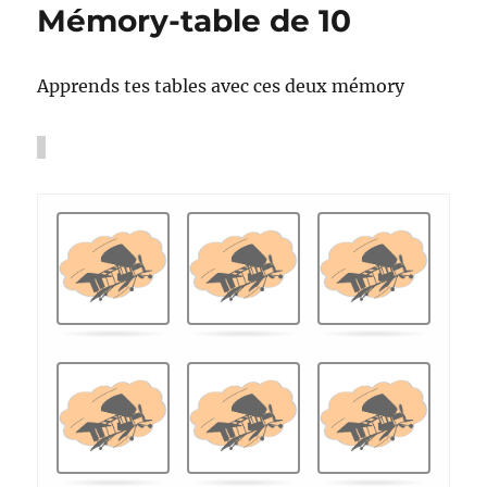
Mémory-table de 10
l’habitat
du
XIXème
Apprends tes tables avec ces deux mémory
siècle
à
nos
jours
J
.
.
e
u
d
e
m
é
m
o
i