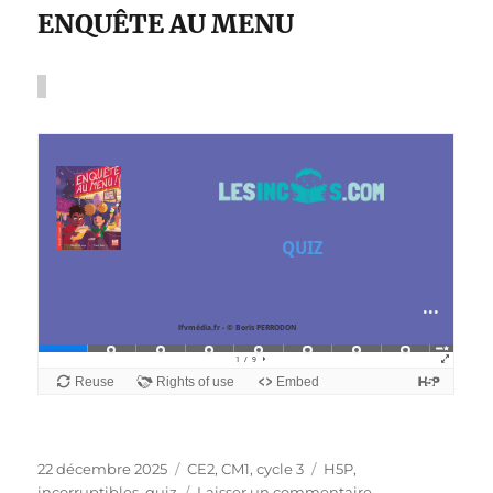
ENQUÊTE AU MENU
Publié
Catégories
Étiquettes
22 décembre 2025
CE2
,
CM1
,
cycle 3
H5P
,
le
sur
incorruptibles
,
quiz
Laisser un commentaire