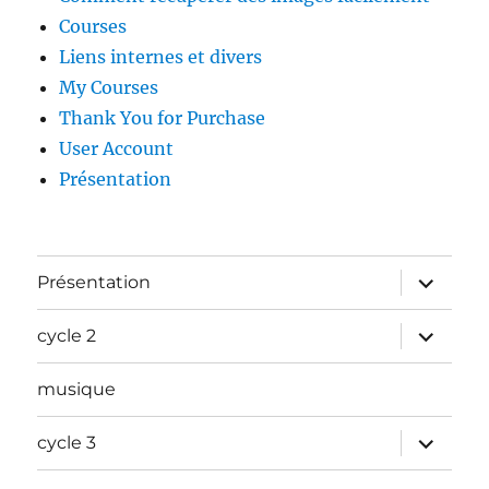
Courses
Liens internes et divers
My Courses
Thank You for Purchase
User Account
Présentation
ouvrir
Présentation
le
sous-
menu
ouvrir
cycle 2
le
sous-
menu
musique
ouvrir
cycle 3
le
sous-