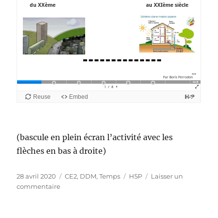
(bascule en plein écran l’activité avec les
flèches en bas à droite)
Publié
Catégories
Étiquettes
28 avril 2020
CE2
,
DDM
,
Temps
H5P
Laisser un
le
sur
commentaire
CE2
hitoire
de