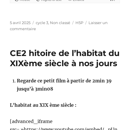
Publié
Catégories
Étiquettes
5 avril 2025
cycle 3
,
Non classé
H5P
Laisser un
le
sur
commentaire
Travailler
avec
les
CE2 hitoire de l’habitat du
nombres
décimaux
XIXème siècle à nos jours
Regarde ce petit film à partir de 2min 39
jusqu’à 3min08
L’habitat au XIX ème siècle :
[advanced_iframe
src= »https://www.youtube.com/embed/_pUn