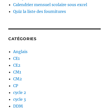
e
Calendrier mensuel scolaire sous excel
n
Quiz la liste des fournitures
t
.
CATÉGORIES
Anglais
CE1
CE2
CM1
CM2
CP
cycle 2
cycle 3
DDM