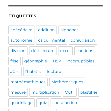
ÉTIQUETTES
abécédaire
addition
alphabet
autonomie
calcul mental
conjugaison
division
défi-lecture
excel
fractions
frise
géographie
H5P
incorruptibles
JClic
l'habitat
lecture
mathémathiques
Mathématiques
mesure
multiplication
Outil
plastifier
quadrillage
quiz
soustraction