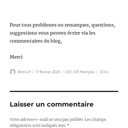
Pour tous problèmes ou remarques, questions,
suggestions vous pouvez écrire via les
commentaires du blog,
Merci
Auteur
Publié
Catégories
Étiquettes
Boris P
11 février 2021
CE1
,
CP
,
français
JClic
le
Laisser un commentaire
Votre adresse e-mail ne sera pas publiée.
Les champs
obligatoires sont indiqués avec
*