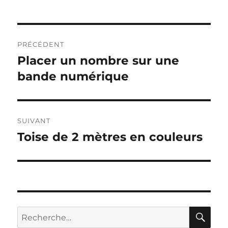
Navigation
PRÉCÉDENT
de
Placer un nombre sur une
Publication
précédente :
bande numérique
l’article
SUIVANT
Toise de 2 mètres en couleurs
Publication
suivante :
RE
Recherche
pour :