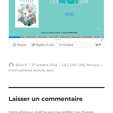
Auteur
Publié
Catégories
Étiqu
Boris P
27 octobre 2024
CE2
,
CM1
,
CM2
,
français
le
incorruptibles
,
lecture
,
quiz
Laisser un commentaire
Votre adresse e-mail ne sera pas publiée.
Les champs