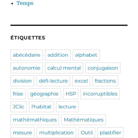
Temps
ÉTIQUETTES
abécédaire
addition
alphabet
autonomie
calcul mental
conjugaison
division
défi-lecture
excel
fractions
frise
géographie
H5P
incorruptibles
JClic
l'habitat
lecture
mathémathiques
Mathématiques
mesure
multiplication
Outil
plastifier