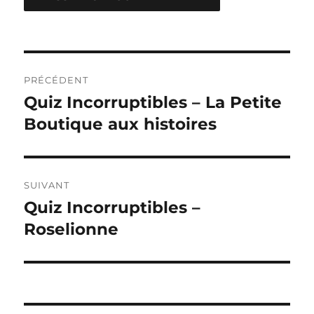
Navigation
PRÉCÉDENT
de
Quiz Incorruptibles – La Petite
Publication
précédente :
Boutique aux histoires
l’article
SUIVANT
Quiz Incorruptibles –
Publication
suivante :
Roselionne