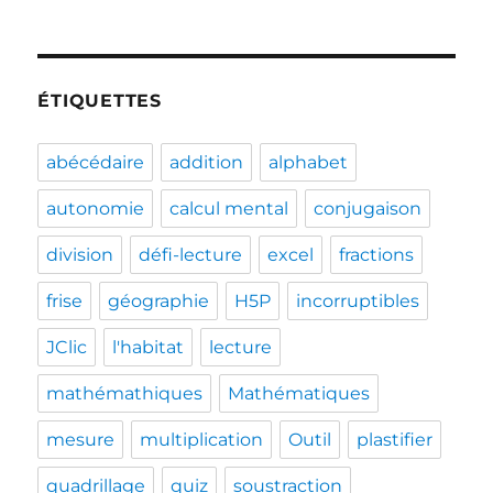
ÉTIQUETTES
abécédaire
addition
alphabet
autonomie
calcul mental
conjugaison
division
défi-lecture
excel
fractions
frise
géographie
H5P
incorruptibles
JClic
l'habitat
lecture
mathémathiques
Mathématiques
mesure
multiplication
Outil
plastifier
quadrillage
quiz
soustraction