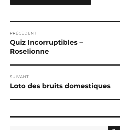
Navigation
PRÉCÉDENT
de
Quiz Incorruptibles –
Publication
précédente :
Roselionne
l’article
SUIVANT
Loto des bruits domestiques
Publication
suivante :
RE
Recherche