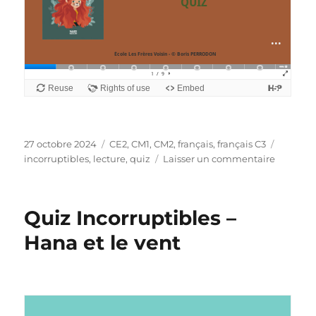
Publié
Catégories
Étiquet
27 octobre 2024
CE2
,
CM1
,
CM2
,
français
,
français C3
le
sur
incorruptibles
,
lecture
,
quiz
Laisser un commentaire
Quiz
Incorrup
–
Quiz Incorruptibles –
Roselion
Hana et le vent