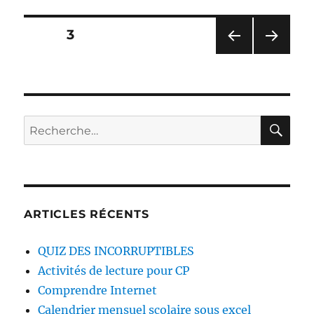
–
La
Pagination
PAGE
3
Petite
Boutiqu
PAG
PAG
des
aux
E
E
histoires
PRÉ
SUIV
publications
CÉD
ANT
ENT
E
RE
Recherche
E
pour :
ARTICLES RÉCENTS
QUIZ DES INCORRUPTIBLES
Activités de lecture pour CP
Comprendre Internet
Calendrier mensuel scolaire sous excel