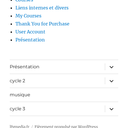
Liens internes et divers
My Courses
Thank You for Purchase
User Account
Présentation
ouvrir
Présentation
le
sous-
menu
ouvrir
cycle 2
le
sous-
menu
musique
ouvrir
cycle 3
le
sous-
menu
lfvmedia.fr
Fièrement propulsé par WordPress