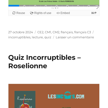
Publié
Catégories
Étiquet
27 octobre 2024
CE2
,
CM1
,
CM2
,
français
,
français C3
le
sur
incorruptibles
,
lecture
,
quiz
Laisser un commentaire
Quiz
Incorrup
–
Quiz Incorruptibles –
Comme
un
Roselionne
arbre