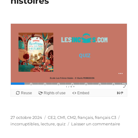
histoires
Publié
Catégories
Étiquet
27 octobre 2024
CE2
,
CM1
,
CM2
,
français
,
français C3
le
sur
incorruptibles
,
lecture
,
quiz
Laisser un commentaire
Quiz
Incorrup